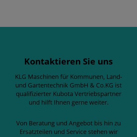
Kontaktieren Sie uns
KLG Maschinen für Kommunen, Land-
und Gartentechnik GmbH & Co.KG ist
qualifizierter Kubota Vertriebspartner
und hilft Ihnen gerne weiter.
Von Beratung und Angebot bis hin zu
Ersatzteilen und Service stehen wir