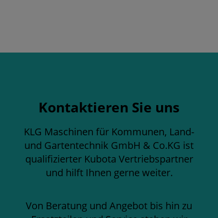
Kontaktieren Sie uns
KLG Maschinen für Kommunen, Land-
und Gartentechnik GmbH & Co.KG ist
qualifizierter Kubota Vertriebspartner
und hilft Ihnen gerne weiter.
Von Beratung und Angebot bis hin zu